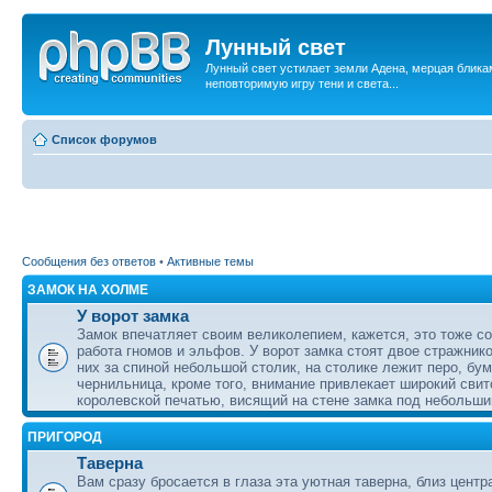
Лунный свет
Лунный свет устилает земли Адена, мерцая бликам
неповторимую игру тени и света...
Список форумов
Сообщения без ответов
•
Активные темы
ЗАМОК НА ХОЛМЕ
У ворот замка
Замок впечатляет своим великолепием, кажется, это тоже с
работа гномов и эльфов. У ворот замка стоят двое стражнико
них за спиной небольшой столик, на столике лежит перо, бум
чернильница, кроме того, внимание привлекает широкий свит
королевской печатью, висящий на стене замка под небольши
ПРИГОРОД
Таверна
Вам сразу бросается в глаза эта уютная таверна, близ центр