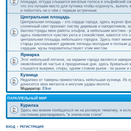
площади, оттуда слышатся весёлые голоса и эльфийский см
что это лучшее место для путника чтобы отдохнуть, выпить 
и поболтать ни о чём с первым встречным.
Центральная площадь
Центральная площадь - это сердце города, здесь журчат фон
солнечный свет пронзает листву деревьев и папоротников, 
баллюсттрады явно работы эльфов, а небольшие мостики - р
здесь появляется чувство уюта и спокойствия, кажется что эт
центральная площадь небольшого городка. Здесь поют мене
старцы рассказывают древние легенды молодым и полным 
сердцам, музы покровительствуют этим местом.
Ярмарка
Этот небольшой пятачок, на окраине города является наверн
оживлённой её частью в праздничные дни, здесь буквально к
слышатся выкрики, споры, одним словом рынок - он рынок и 
Кузница
Недалеко от таверны примостилась небольшая кузница. Из к
доносится звон металла и могучие удары молота.
Модератор:
Elker
ПАРАЛЛЕЛЬНЫЙ МИР
Курилка
Здесь мы можем пообщаться не на ролевую тематику, и если
состоянии разговаривать "в эпическом стиле".
ВХОД
•
РЕГИСТРАЦИЯ