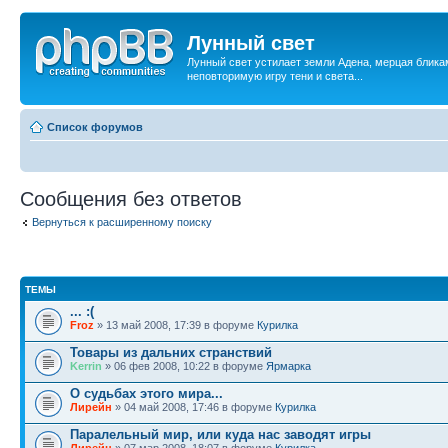
Лунный свет
Лунный свет устилает земли Адена, мерцая бликам
неповторимую игру тени и света...
Список форумов
Сообщения без ответов
Вернуться к расширенному поиску
ТЕМЫ
... :(
Froz
» 13 май 2008, 17:39 в форуме
Курилка
Товары из дальних странствий
Kerrin
» 06 фев 2008, 10:22 в форуме
Ярмарка
О судьбах этого мира...
Лирейн
» 04 май 2008, 17:46 в форуме
Курилка
Паралельный мир, или куда нас заводят игры