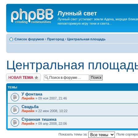
Лунный свет
Лунный свет устилает земли Адена, мерцая бликам
неповторимую игру тени и света...
Список форумов
‹
Пригород
‹
Центральная площадь
Центральная площад
Новая тема
ТЕМЫ
У фонтана
Лирейн
» 09 ноя 2007, 21:46
Свадьба
Лирейн
» 22 июн 2008, 10:22
Странная тишина
Лирейн
» 09 апр 2008, 22:06
Показать темы за:
Поле сортир