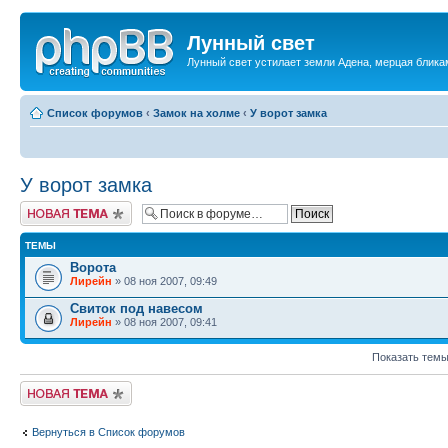
Лунный свет
Лунный свет устилает земли Адена, мерцая бликам
Список форумов
‹
Замок на холме
‹
У ворот замка
У ворот замка
Новая тема
ТЕМЫ
Ворота
Лирейн
» 08 ноя 2007, 09:49
Свиток под навесом
Лирейн
» 08 ноя 2007, 09:41
Показать темы
Новая тема
Вернуться в Список форумов