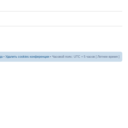
да
•
Удалить cookies конференции
• Часовой пояс: UTC + 5 часов [ Летнее время ]