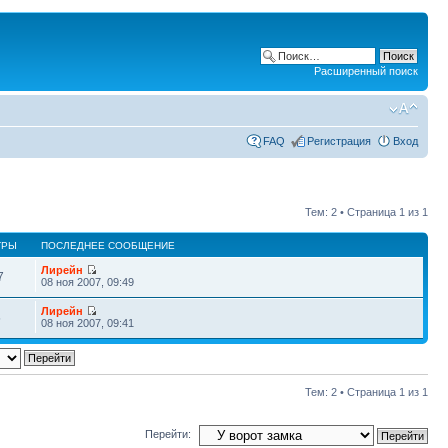
Расширенный поиск
FAQ
Регистрация
Вход
Тем: 2 • Страница
1
из
1
ТРЫ
ПОСЛЕДНЕЕ СООБЩЕНИЕ
Лирейн
7
08 ноя 2007, 09:49
Лирейн
5
08 ноя 2007, 09:41
Тем: 2 • Страница
1
из
1
Перейти: