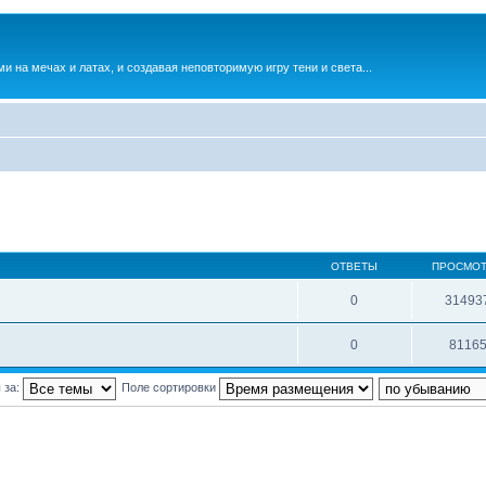
и на мечах и латах, и создавая неповторимую игру тени и света...
ОТВЕТЫ
ПРОСМО
0
31493
0
8116
 за:
Поле сортировки