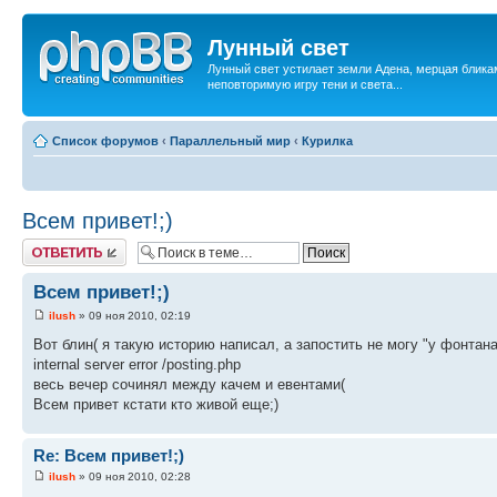
Лунный свет
Лунный свет устилает земли Адена, мерцая бликам
неповторимую игру тени и света...
Список форумов
‹
Параллельный мир
‹
Курилка
Всем привет!;)
Ответить
Всем привет!;)
ilush
» 09 ноя 2010, 02:19
Вот блин( я такую историю написал, а запостить не могу "у фонтана
internal server error /posting.php
весь вечер сочинял между качем и евентами(
Всем привет кстати кто живой еще;)
Re: Всем привет!;)
ilush
» 09 ноя 2010, 02:28