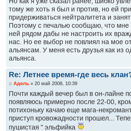
Но как я уже сказал ранее, шибко увле
тому же хоть я был и против, но ей п
придерживаться нейтралитета и занять
Поэтому с печалью сообщаю, что мне 
ней рядом дабы не настроить их враж
нас. Но ее выбор не повлиял на мое 
альянсам. У меня есть друзья как из од
альянса.
Re: Летнее время-где весь клан
Адель
» 20 май 2008, 10:39
Почти каждый вечер был в он-лайне по
появляюсь примерно после 22-00, кро
потихоньку качаю еще мага-некромант
приступ кровожадности прошел... Тепе
пушистая " эльфийка