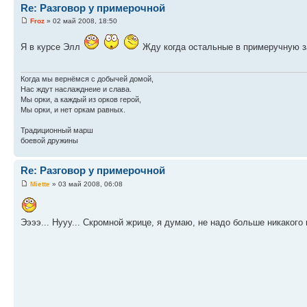
Re: Разговор у примерочной
Froz
» 02 май 2008, 18:50
Я в курсе Элл
Жду когда остальные в примеручную 
Когда мы вернёмся с добычей домой,
Нас ждут наслажднеие и слава.
Мы орки, а каждый из орков герой,
Мы орки, и нет оркам равных.
Традиционный марш
боевой дружины
Re: Разговор у примерочной
Miette
» 03 май 2008, 06:08
Ээээ... Нууу... Скромной жрице, я думаю, не надо больше никакого н