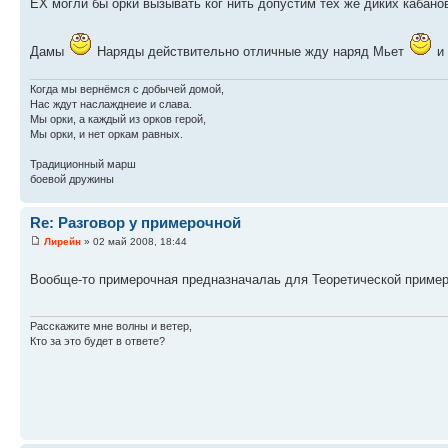
ЕХ могли бы орки вызывать ког нить допустим тех же диких кабан
Дамы
Наряды действительно отличные жду наряд Мьет
и
Когда мы вернёмся с добычей домой,
Нас ждут наслажднеие и слава.
Мы орки, а каждый из орков герой,
Мы орки, и нет оркам равных.
Традиционный марш
боевой дружины
Re: Разговор у примерочной
Лирейн
» 02 май 2008, 18:44
Вообще-то примерочная предназначалаь для Теоретической пример
Расскажите мне волны и ветер,
Кто за это будет в ответе?