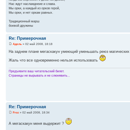
Нас ждут наслажднеие и слава.
Мы орки, а каждый из орков герой,
Мы орки, и нет оркам равных.
Традиционный марш
боевой дружины
Re: Примерочная
Адель
» 02 май 2008, 18:18
На заднем плане мегаскакун умеющий уменьшать реюз магических 
Жаль что все одновременно нельзя использовать
Предъявите ваш читательский билет.
Страницы не вырывать и не слюнявить...
Re: Примерочная
Froz
» 02 май 2008, 18:34
А мегаскакун меня выдержит ?