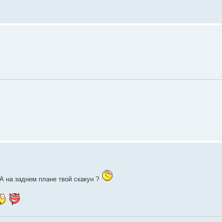
А на заднем плане твой скакун ?