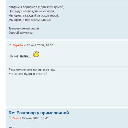
Когда мы вернёмся с добычей домой,
Нас ждут наслажднеие и слава.
Мы орки, а каждый из орков герой,
Мы орки, и нет оркам равных.
Традиционный марш
боевой дружины
Лирейн
» 02 май 2008, 18:35
Ну не знаю...
Расскажите мне волны и ветер,
Кто за это будет в ответе?
Re: Разговор у примерочной
Froz
» 02 май 2008, 18:41