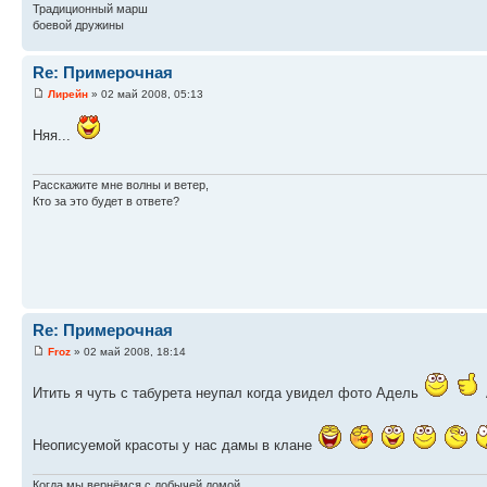
Традиционный марш
боевой дружины
Re: Примерочная
Лирейн
» 02 май 2008, 05:13
Няя...
Расскажите мне волны и ветер,
Кто за это будет в ответе?
Re: Примерочная
Froz
» 02 май 2008, 18:14
Итить я чуть с табурета неупал когда увидел фото Адель
Неописуемой красоты у нас дамы в клане
Когда мы вернёмся с добычей домой,