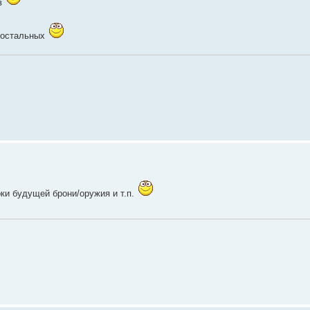
ов
 остальных
ки будущей брони/оружия и т.п.