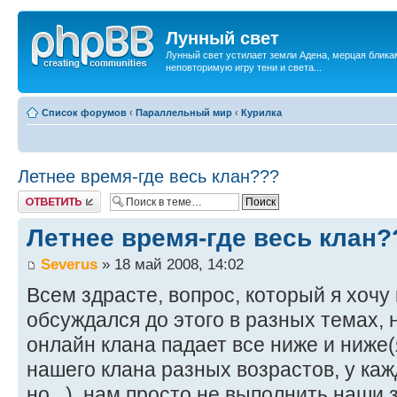
Лунный свет
Лунный свет устилает земли Адена, мерцая бликам
неповторимую игру тени и света...
Список форумов
‹
Параллельный мир
‹
Курилка
Летнее время-где весь клан???
Ответить
Летнее время-где весь клан?
Severus
» 18 май 2008, 14:02
Всем здрасте, вопрос, который я хочу 
обсуждался до этого в разных темах, 
онлайн клана падает все ниже и ниже(
нашего клана разных возрастов, у ка
но...), нам просто не выполнить наши 