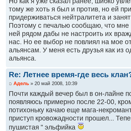
Но как я уже сказал ранее, шибко увле
тому же хоть я был и против, но ей п
придерживаться нейтралитета и занять
Поэтому с печалью сообщаю, что мне 
ней рядом дабы не настроить их враж
нас. Но ее выбор не повлиял на мое 
альянсам. У меня есть друзья как из од
альянса.
Re: Летнее время-где весь клан
Адель
» 20 май 2008, 10:39
Почти каждый вечер был в он-лайне по
появляюсь примерно после 22-00, кро
потихоньку качаю еще мага-некромант
приступ кровожадности прошел... Тепе
пушистая " эльфийка